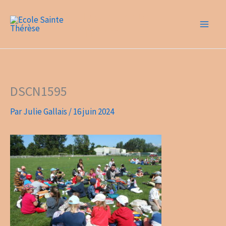
Aller
Ecole Sainte
au
Thérèse
contenu
DSCN1595
Par
Julie Gallais
/
16 juin 2024