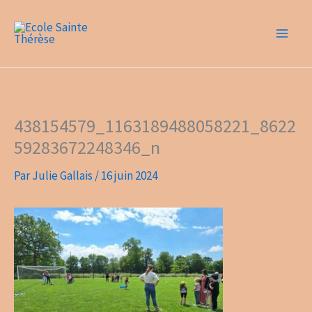
Aller
Ecole Sainte
au
Thérèse
contenu
438154579_1163189488058221_8622
59283672248346_n
Par
Julie Gallais
/
16 juin 2024