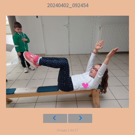
20240402_092454
Image 1 de 17