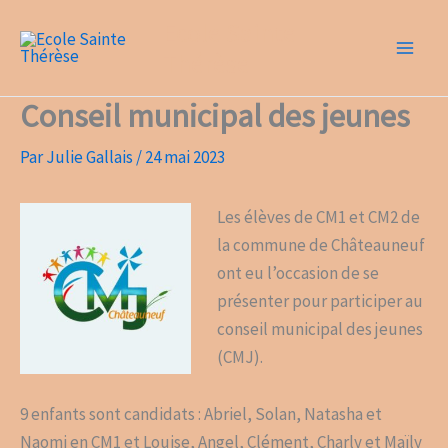
Aller
Ecole Sainte
au
Thérèse
contenu
Conseil municipal des jeunes
Par
Julie Gallais
/
24 mai 2023
Les élèves de
CM1 et CM2 de
la commune de Châteauneuf
ont eu l’occasion de se
présenter pour participer au
conseil municipal des jeunes
(CMJ).
9 enfants sont candidats : Abriel, Solan, Natasha et
Naomi en CM1 et Louise, Angel, Clément, Charly et Maïly