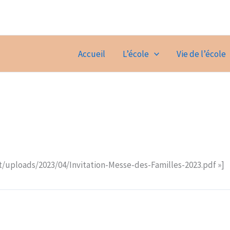
Accueil
L’école
Vie de l’école
t/uploads/2023/04/Invitation-Messe-des-Familles-2023.pdf »]