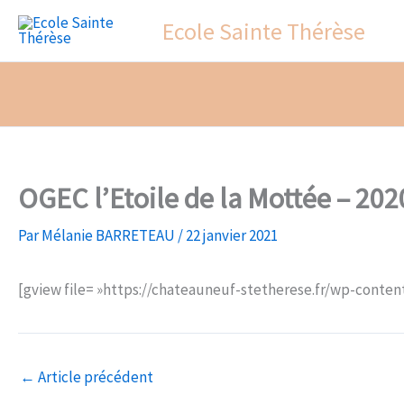
Aller
Ecole Sainte Thérèse
au
contenu
OGEC l’Etoile de la Mottée – 20
Par
Mélanie BARRETEAU
/
22 janvier 2021
[gview file= »https://chateauneuf-stetherese.fr/wp-cont
←
Article précédent